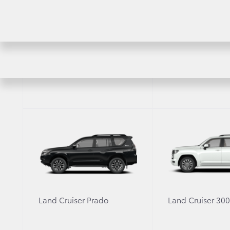
RAV4
Highlander
У Вашей TOYOTA начинается нов
Land Cruiser Prado
Land Cruiser 30
Тойота Центр Внуково расширяет 