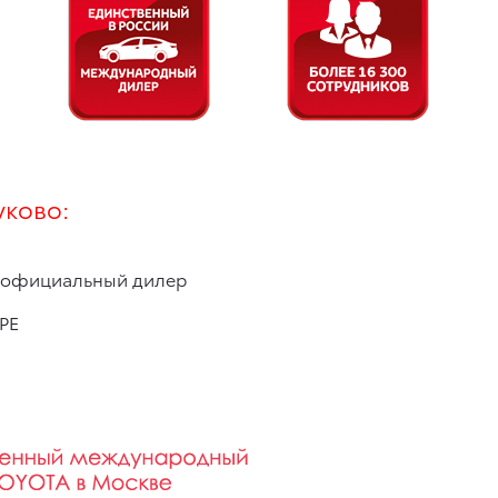
уково:
официальный дилер
PE