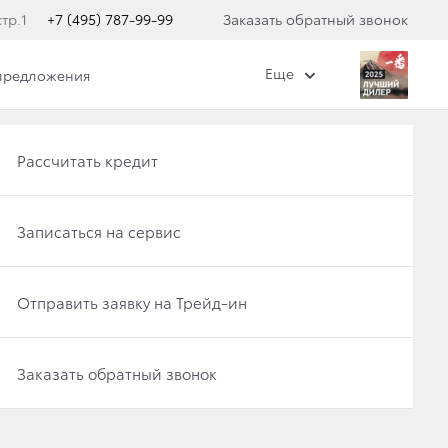
тр.1
+7 (495) 787-99-99
Заказать обратный звонок
Еще
предложения
кого центра
Получить консультацию по кредиту
Новые авто в наличии
Рассчитать кредит
Отправить заявку на Трейд-ин
Записаться на тест-драйв
Записаться на сервис
 СЕРВИСА
Записаться на сервис
Отправить заявку на Трейд-ин
Отправить заявку на Трейд-ин
Заказать обратный звонок
Записаться на сервис
Заказать обратный звонок
Заказать обратный звонок