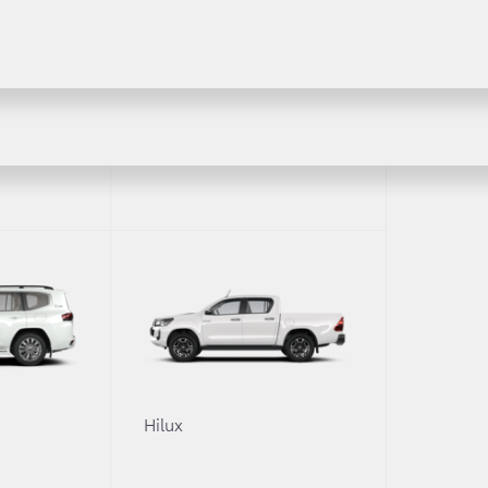
Fortuner
ая жизнь!
0
Hilux
спект услуг кузовного сервиса! Теперь д