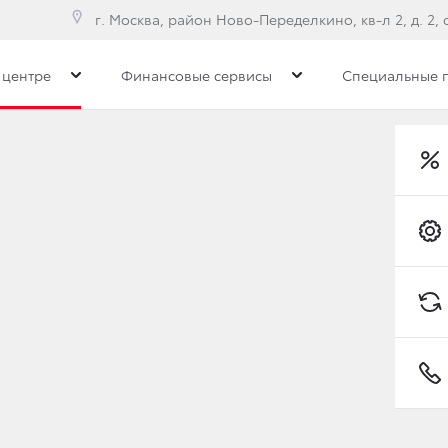
г. Москва, район Ново-Переделкино, кв-л 2, д. 2, с
 центре
Финансовые сервисы
Специальные 
торых автомобилей Toyota 20 мая
Преимущества дилерс
лей Toyota 20 мая
Е УСЛУГИ КУЗОВНОГО
Toyota C-HR