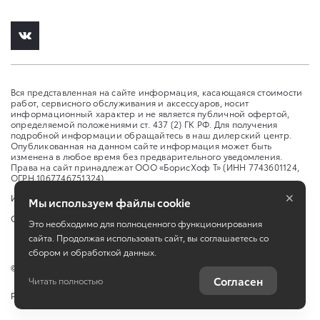
Вся представленная на сайте информация, касающаяся стоимости
работ, сервисного обслуживания и аксессуаров, носит
информационный характер и не является публичной офертой,
определяемой положениями ст. 437 (2) ГК РФ. Для получения
подробной информации обращайтесь в наш дилерский центр.
Опубликованная на данном сайте информация может быть
изменена в любое время без предварительного уведомления.
Права на сайт принадлежат ООО «БорисХоф Т» (ИНН 7743601124,
ОГРН 1067746751324)
×
Изменить настройку cookies
Мы используем файлы cookie
Сбросить cookie
Это необходимо для полноценного функционирования
сайта. Продолжая использовать сайт, вы соглашаетесь со
сбором и обработкой данных.
©
2026
ООО "БорисХоф Т"
Согласен
Читать полностью
Работает на технологиях
TradeDealer