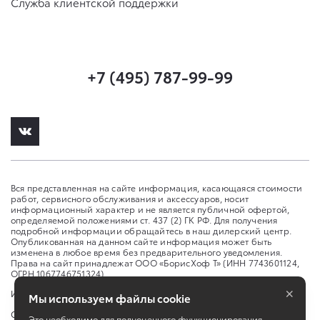
Служба клиентской поддержки
+7 (495) 787-99-99
Вся представленная на сайте информация, касающаяся стоимости
работ, сервисного обслуживания и аксессуаров, носит
информационный характер и не является публичной офертой,
определяемой положениями ст. 437 (2) ГК РФ. Для получения
подробной информации обращайтесь в наш дилерский центр.
Опубликованная на данном сайте информация может быть
изменена в любое время без предварительного уведомления.
Права на сайт принадлежат ООО «БорисХоф Т» (ИНН 7743601124,
ОГРН 1067746751324)
×
Изменить настройку cookies
Мы используем файлы cookie
Сбросить cookie
Это необходимо для полноценного функционирования