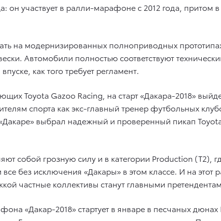
а: он участвует в ралли-марафоне с 2012 года, притом в
упать на модернизированных полноприводных прототипа
ески. Автомобили полностью соответствуют технически
уске, как того требует регламент.
щих Toyota Gazoo Racing, на старт «Дакара-2018» выйд
телям спорта как экс-главный тренер футбольных клубо
а «Дакаре» выбрал надежный и проверенный пикап Toyot
ют собой грозную силу и в категории Production (T2), 
и все без исключения «Дакары» в этом классе. И на этот
ой частные коллективы станут главными претендентами 
на «Дакар-2018» стартует в январе в песчаных дюнах П