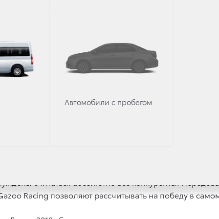
ilux
.
тель «Дакара», трехкратный обладатель кубка мира по 
рельбе Нассер Аль-Аттия из Катара, многократный пр
ный тренер Андре Виллаш-Боаш, который ранее возглавл
а и его Land Cruiser 200 из команды Toyota Auto Body —
ё до старта ралли-рейда — почти каждый второй экипа
Автомобили с пробегом
yota.
 Команда Toyota объявляет готовность номер один к гл
ории Т1 и состав экипажей, которые будут защищать цве
е представила гоночный Toyota Hilux, подготовленный д
вынуждены считаться абсолютно все конкуренты. Передо
a Gazoo Racing позволяют рассчитывать на победу в са