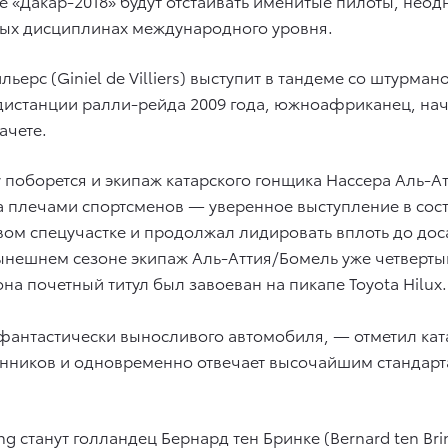
е «Дакар-2018» будут отстаивать именитые пилоты, нео
чных дисциплинах международного уровня.
ьерс (Giniel de Villiers) выступит в тандеме со штурма
 дистанции ралли-рейда 2009 года, южноафриканец, нач
ачете.
 поборется и экипаж катарского гонщика Нассера Аль-Атт
а плечами спортсменов — уверенное выступление в сост
вом спецучастке и продолжал лидировать вплоть до до
 нынешнем сезоне экипаж Аль-Аттия/Бомель уже четверты
а почетный титул был завоеван на пикапе Toyota Hilux.
и фантастически выносливого автомобиля, — отметил к
нников и одновременно отвечает высочайшим стандарт
g станут голландец Бернард тен Бринке (Bernard ten Br