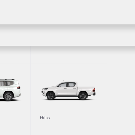
Fortuner
0
Hilux
представила звездный состав пилотов в каждом из клас