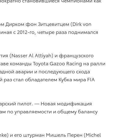
днократно становившиеся чемпионами как
ном Дирком фон Зитцевитцем (Dirk von
иная с 2012-го, четыре раза поднимался
ия (Nasser Al Attiyah) и французского
аве команды Toyota Gazoo Racing на ралли
садной аварии и последующего схода
й раз стал обладателем Кубка мира FIA
атарcкий пилот. — Новая модификация
ам по управляемости и общему балансу
inke) и его штурман Мишель Перен (Michel