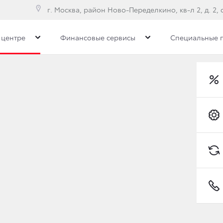
г. Москва, район Ново-Переделкино, кв-л 2, д. 2, с
 центре
Финансовые сервисы
Специальные 
торых автомобилей Toyota 20 мая
Преимущества дилерс
лей Toyota 20 мая
ХСЯ ДЖЕНТЛЬМЕНОВ»
Toyota C-HR