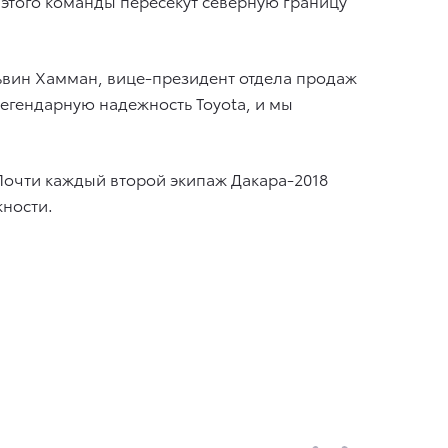
 этого команды пересекут северную границу
ьвин Хамман, вице-президент отдела продаж
егендарную надежность Toyota, и мы
Почти каждый второй экипаж Дакара-2018
жности.