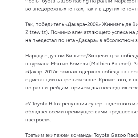
Честь Toyota Gazoo Racing на ралли-марафон
во внедорожных гонках, так и в других гоно
Так, победитель «Дакара-2009» Жиниэль де Вил
Zitzewitz). Помимо впечатляющего успеха на
на пьедестал почета «Дакара» в абсолютном з
Наряду с дуэтом Вильерс/Зитцевитц за победу
штурмана Мэттью Бомеля (Mathieu Baumel). З
«Дакар-2017»: экипаж одержал победу на пер
с дистанции на третьем этапе. Кроме того, в
по ралли-рейдам, причем два последних сезон
«У Toyota Hilux репутация супер-надежного 
обладает всеми преимуществами предшестве
настроек».
Третьим экипажем команды Toyota Gazoo Racin