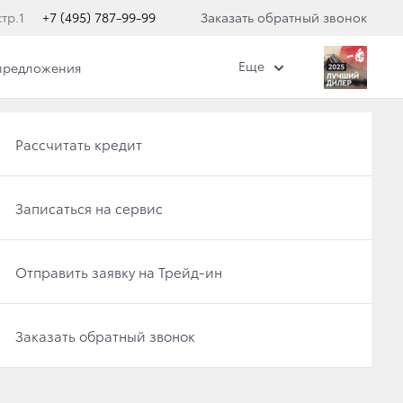
тр.1
+7 (495) 787-99-99
Заказать обратный звонок
Еще
предложения
кого центра
Получить консультацию по кредиту
Новые авто в наличии
Рассчитать кредит
Отправить заявку на Трейд-ин
Записаться на тест-драйв
Записаться на сервис
 TOYOTA
Записаться на сервис
Отправить заявку на Трейд-ин
Отправить заявку на Трейд-ин
Заказать обратный звонок
Записаться на сервис
Заказать обратный звонок
Заказать обратный звонок