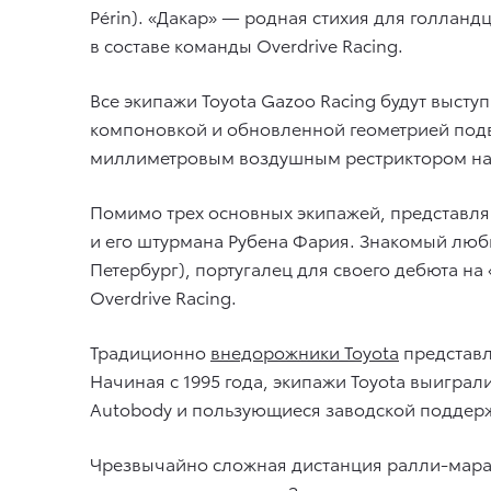
Périn). «Дакар» — родная стихия для голландц
в составе команды Overdrive Racing.
Все экипажи Toyota Gazoo Racing будут выст
компоновкой и обновленной геометрией подв
миллиметровым воздушным рестриктором на вп
Помимо трех основных экипажей, представляю
и его штурмана Рубена Фария. Знакомый люби
Петербург), португалец для своего дебюта н
Overdrive Racing.
Традиционно
внедорожники Toyota
представля
Начиная с 1995 года, экипажи Toyota выиграл
Autobody и пользующиеся заводской поддержк
Чрезвычайно сложная дистанция ралли-марафо