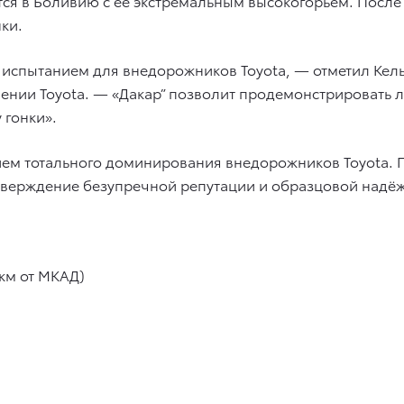
тся в Боливию с ее экстремальным высокогорьем. После
ки.
м испытанием для внедорожников Toyota, — отметил Кел
нии Toyota. — «Дакар” позволит продемонстрировать л
 гонки».
нием тотального доминирования внедорожников Toyota. 
дтверждение безупречной репутации и образцовой надё
 км от МКАД)