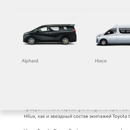
и серьезно обновила прототипы
Toyota H
В составе экипажей: двукратный победи
лондонской Олимпиады по стендовой ст
де Вильерс, а также известный футболь
В классе Production выступит Акира Миур
в категории.
Уверенные позиции бренда очевидны ещ
Alphard
Hiace
тренд, стартует на автомобилях марки To
ООО «Тойота Мотор», 28 декабря 2017 года —
и представляет обновленные автомобили катег
Начиная с 2012 года, когда компания впервы
превратились в серьезную силу, с которой 
Hilux, как и звездный состав экипажей Toyot