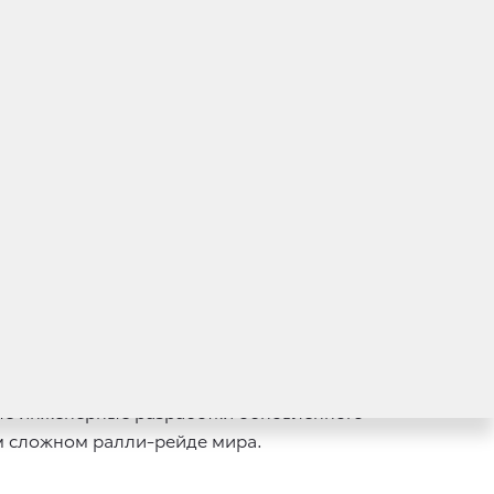
ралли-рейдам, бронзовый призер
изер «Дакара» южноафриканец Жиниэль
ял «Челси» и «Зенит».
 главный претендент на победу
ж Дакара-2018, продолжая многолетний
авной внедорожной гонке планеты
та Toyota на ралли-рейде «Дакар-2018».
ля «Дакара», автомобили команды
вые инженерные разработки обновленного
мом сложном ралли-рейде мира.