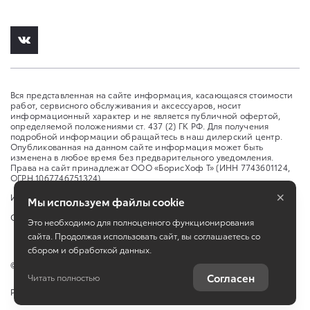
Вся представленная на сайте информация, касающаяся стоимости
работ, сервисного обслуживания и аксессуаров, носит
информационный характер и не является публичной офертой,
определяемой положениями ст. 437 (2) ГК РФ. Для получения
подробной информации обращайтесь в наш дилерский центр.
Опубликованная на данном сайте информация может быть
изменена в любое время без предварительного уведомления.
Права на сайт принадлежат ООО «БорисХоф Т» (ИНН 7743601124,
ОГРН 1067746751324)
×
Изменить настройку cookies
Мы используем файлы cookie
Сбросить cookie
Это необходимо для полноценного функционирования
сайта. Продолжая использовать сайт, вы соглашаетесь со
сбором и обработкой данных.
©
2026
ООО "БорисХоф Т"
Согласен
Читать полностью
Работает на технологиях
TradeDealer