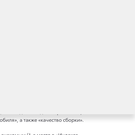
— участников опроса. В пяти из восьми
шенных), Екатеринбург (16%), Нижний
еди владельцев автомобилей бренда.
Fe, Kia Sorento, Mitsubishi Pajero, Toyota
потребительскую оценку каждой модели.
 как «Надежность» (81%), «Уверенность»
для солидных людей». Кроме того,
биля», а также «качество сборки».
 знакомым (1-е место в «Индексе