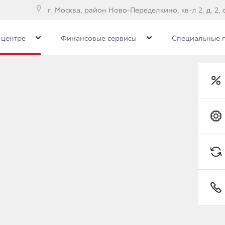
г. Москва, район Ново-Переделкино, кв-л 2, д. 2, с
 центре
Финансовые сервисы
Специальные 
торых автомобилей Toyota 20 мая
Преимущества дилерс
лей Toyota 20 мая
UISER ПРИЗНАН САМ
 РОССИИ
Toyota C-HR