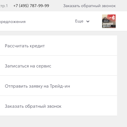
тр.1
+7 (495) 787-99-99
Заказать обратный звонок
Еще
предложения
кого центра
Получить консультацию по кредиту
Новые авто в наличии
Рассчитать кредит
Отправить заявку на Трейд-ин
Записаться на тест-драйв
Записаться на сервис
ЫМ ЖЕЛАННЫМ
Записаться на сервис
Отправить заявку на Трейд-ин
Отправить заявку на Трейд-ин
Заказать обратный звонок
Записаться на сервис
Заказать обратный звонок
Заказать обратный звонок