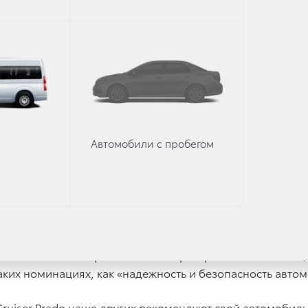
 популярный автомобильный бренд в каждом из городов 
вое место: это Владивосток (43% от общего числа опро
(21%).
 агентства «Автостат» подтвердило реноме Toyota и ср
Автомобили с пробегом
 владельцев внедорожников и кроссоверов Hyundai Santa 
zda CX-9 позволил определить критерии выбора и дать 
rado стал безоговорочным лидером по таким показателям,
uiser Prado на первое место по критерию «автомобиль 
ких номинациях, как «надежность и безопасность автомо
ruiser Prado чаще других рекомендуют свой автомобиль