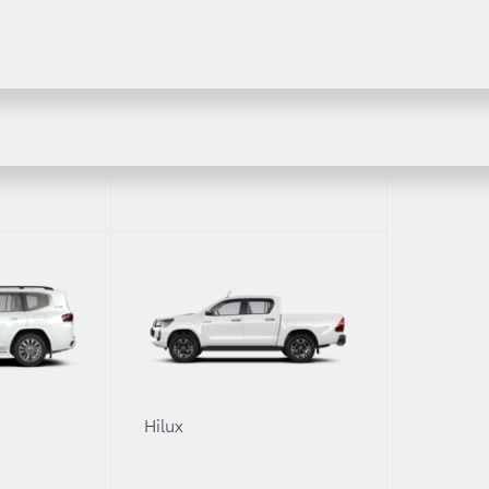
 исследований автомобили семейства Land Cruiser возгл
их автомобилях вы мечтаете?» Land Cruiser 200 и
Land Cru
Fortuner
Cruiser Prado был признан самым престижным, надежн
й от портала Auto.ru и аналитического агентства «Автос
очтений россиян.
м среди жителей восьми самых крупных городов страны,
ий Новгород, Новосибирск и Самару, внедорожники Toyo
жителей России.
ть каждый пятый, мечтает именно о Toyota. Самыми поп
0
Hilux
nd Cruiser Prado. При этом выбор респондентов не огр
 покупку. Стоит отметить, что в гонке за звание автом