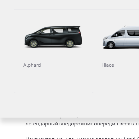
опередила бренды класса «Люкс».
Кроме того, портал Auto.ru выяснил и самый
городов респонденты поставили Toyota на пер
Новгород (33%), Новосибирск (27%) и Самара 
В свою очередь исследование аналитического
Alphard
Hiace
Проведенный в ноябре-декабре 2019 года опрос
Land Cruiser Prado, Volkswagen Touareg и Ma
По результатам опроса Toyota Land Cruiser P
(72%), а также «Имидж/статус» (40%).
Большинство респондентов поставили Land Cr
легендарный внедорожник опередил всех в та
Неудивительно, что именно владельцы Land C