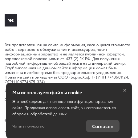
Вся представленная на сайте информация, касающаяся стоимости
работ, сервисного обслуживания и аксессуаров, носит
информационный характер и не является публичной офертой,
определяемой положениями ст. 437 (2) ГК РФ. Для получения
подробной информации обращайтесь в наш дилерский центр.
Опубликованная на данном сайте информация может быть
изменена в любое время без предварительного уведомления.
Права на сайт принадлежат ООО «БорисХоф Т» (ИНН 7743601124,
ОГРН 1067746751324)
×
Изменить настройку cookies
Мы используем файлы cookie
Сбросить cookie
Это необходимо для полноценного функционирования
сайта. Продолжая использовать сайт, вы соглашаетесь со
сбором и обработкой данных.
©
2026
ООО "БорисХоф Т"
Согласен
Читать полностью
Работает на технологиях
TradeDealer