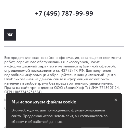
+7 (495) 787-99-99
Вся представленная на сайте информация, касающаяся стоимости
работ, сервисного обслуживания и аксессуаров, носит
информационный характер и не является публичной офертой,
определяемой положениями ст. 437 (2) ГК РФ. Для получения
подробной информации обращайтесь в наш дилерский центр.
Опубликованная на данном сайте информация может быть
изменена в любое время без предварительного уведомления.
Права на сайт принадлежат ООО «БорисХоф Т» (ИНН 7743601124,
ОГРН 1067746751324)
×
Изменить настройку cookies
Мы используем файлы cookie
Сбросить cookie
Это необходимо для полноценного функционирования
сайта. Продолжая использовать сайт, вы соглашаетесь со
сбором и обработкой данных.
©
2026
ООО "БорисХоф Т"