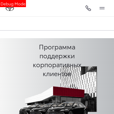
Debug Mode
Программа
поддержки
корпоративных
клиентов