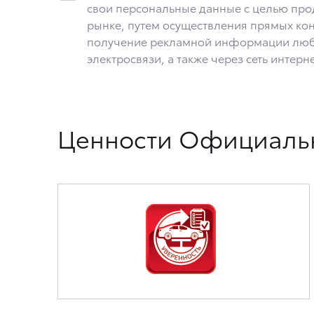
6. Согласие может быть отозвано путем направления письм
свои персональные данные с целью прод
п. Вёшки, МКАД 84-й км, ТПЗ «Алтуфьево», вл. 5, стр. 1.
рынке, путем осуществления прямых кон
получение рекламной информации люб
электросвязи, а также через сеть интерне
Ценности Официальн