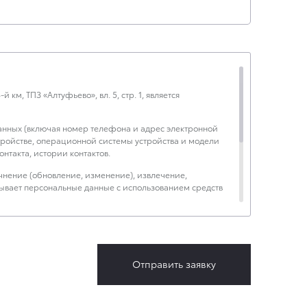
км, ТПЗ «Алтуфьево», вл. 5, стр. 1, является
данных (включая номер телефона и адрес электронной
устройстве, операционной системы устройства и модели
нтакта, истории контактов.
чнение (обновление, изменение), извлечение,
тывает персональные данные с использованием средств
.
ческая информация».
Отправить заявку
будет обрабатывать данные только в случае, если это
лет с тем, чтобы гарантировать, что оно соответствует