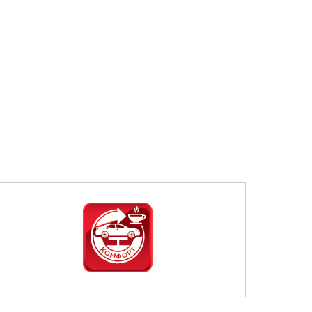
ния по адресу: 141031, Московская обл., г. о. Мытищи,