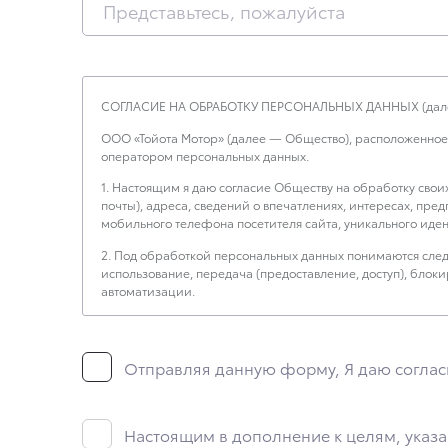
СОГЛАСИЕ НА ОБРАБОТКУ ПЕРСОНАЛЬНЫХ ДАННЫХ (дале
ООО «Тойота Мотор» (далее — Общество), расположенное по а
оператором персональных данных.
1. Настоящим я даю согласие Обществу на обработку свои
почты), адреса, сведений о впечатлениях, интересах, пре
мобильного телефона посетителя сайта, уникального иден
2. Под обработкой персональных данных понимаются следу
использование, передача (предоставление, доступ), бло
автоматизации.
3. Целью обработки персональных данных является осуще
4. Я даю согласие на передачу моих персональных данны
Отправляя данную форму, Я даю соглас
5. Данное Согласие действует до момента достижения цели
необходимо для определенной цели, и может запросить, что
моим намерениям.
Настоящим в дополнение к целям, указа