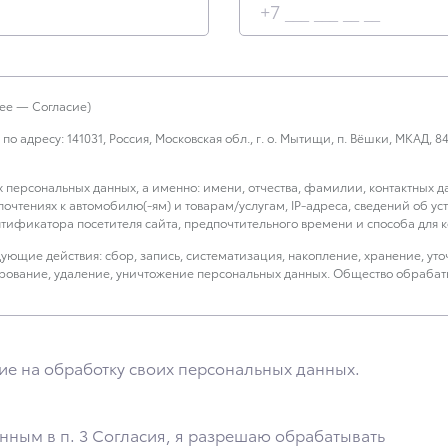
е — Согласие)
дресу: 141031, Россия, Московская обл., г. о. Мытищи, п. Вёшки, МКАД, 84-й 
х персональных данных, а именно: имени, отчества, фамилии, контактных 
дпочтениях к автомобилю(-ям) и товарам/услугам, IP-адреса, сведений об 
тификатора посетителя сайта, предпочтительного времени и способа для ко
ющие действия: сбор, запись, систематизация, накопление, хранение, уто
кирование, удаление, уничтожение персональных данных. Общество обраба
ствление взаимодействия Общества с посетителями и пользователями сайта
х третьим лицам, перечень которых размещен на сайте в разделе «Юриди
ие на обработку своих персональных данных.
 обработки, указанной в настоящем Согласии. Я осведомлен, что Общество 
бы я продлил срок действия своего согласия на обработку по истечении 10 
нным в п. 3 Согласия, я разрешаю обрабатывать