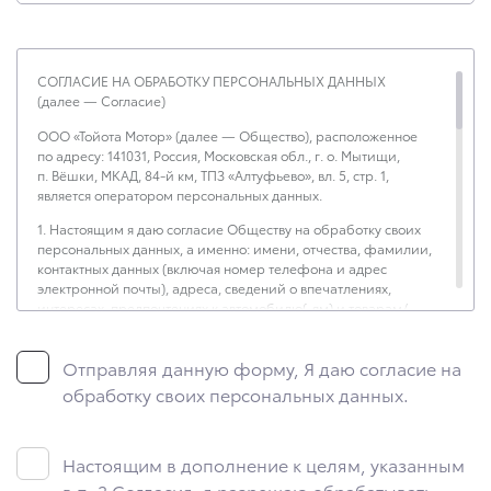
СОГЛАСИЕ НА ОБРАБОТКУ ПЕРСОНАЛЬНЫХ ДАННЫХ
(далее — Согласие)
ООО «Тойота Мотор» (далее — Общество), расположенное
по адресу: 141031, Россия, Московская обл., г. о. Мытищи,
п. Вёшки, МКАД, 84-й км, ТПЗ «Алтуфьево», вл. 5, стр. 1,
является оператором персональных данных.
1. Настоящим я даю согласие Обществу на обработку своих
персональных данных, а именно: имени, отчества, фамилии,
контактных данных (включая номер телефона и адрес
электронной почты), адреса, сведений о впечатлениях,
интересах, предпочтениях к автомобилю(-ям) и товарам/
услугам, IP-адреса, сведений об устройстве, операционной
системы устройства и модели мобильного телефона
Отправляя данную форму, Я даю согласие на
посетителя сайта, уникального идентификатора посетителя
сайта, предпочтительного времени и способа для контакта,
обработку своих персональных данных.
истории контактов.
2. Под обработкой персональных данных понимаются
следующие действия: сбор, запись, систематизация,
Настоящим в дополнение к целям, указанным
накопление, хранение, уточнение (обновление, изменение),
в п. 3 Согласия, я разрешаю обрабатывать