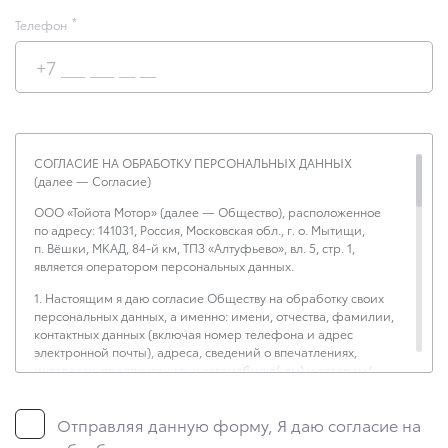
Телефон
СОГЛАСИЕ НА ОБРАБОТКУ ПЕРСОНАЛЬНЫХ ДАННЫХ
(далее — Согласие)
ООО «Тойота Мотор» (далее — Общество), расположенное
по адресу: 141031, Россия, Московская обл., г. о. Мытищи,
п. Вёшки, МКАД, 84-й км, ТПЗ «Алтуфьево», вл. 5, стр. 1,
является оператором персональных данных.
1. Настоящим я даю согласие Обществу на обработку своих
персональных данных, а именно: имени, отчества, фамилии,
контактных данных (включая номер телефона и адрес
электронной почты), адреса, сведений о впечатлениях,
интересах, предпочтениях к автомобилю(-ям) и товарам/
услугам, IP-адреса, сведений об устройстве, операционной
системы устройства и модели мобильного телефона
Отправляя данную форму, Я даю согласие на
посетителя сайта, уникального идентификатора посетителя
сайта, предпочтительного времени и способа для контакта,