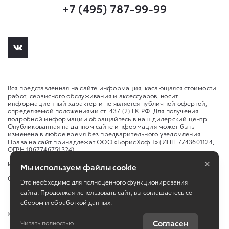
+7 (495) 787-99-99
Вся представленная на сайте информация, касающаяся стоимости
работ, сервисного обслуживания и аксессуаров, носит
информационный характер и не является публичной офертой,
определяемой положениями ст. 437 (2) ГК РФ. Для получения
подробной информации обращайтесь в наш дилерский центр.
Опубликованная на данном сайте информация может быть
изменена в любое время без предварительного уведомления.
Права на сайт принадлежат ООО «БорисХоф Т» (ИНН 7743601124,
ОГРН 1067746751324)
×
Изменить настройку cookies
Мы используем файлы cookie
Сбросить cookie
Это необходимо для полноценного функционирования
сайта. Продолжая использовать сайт, вы соглашаетесь со
сбором и обработкой данных.
©
2026
ООО "БорисХоф Т"
Согласен
Читать полностью