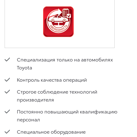
6. Согласие может быть отозвано путем направления
письменного заявления Обществу заказным почтовым
отправлением с описью вложения по адресу: 141031,
Московская обл., г. о. Мытищи, п. Вёшки, МКАД 84-й км,
ТПЗ «Алтуфьево», вл. 5, стр. 1.
Специализация только на автомобилях
Toyota
Контроль качества операций
Строгое соблюдение технологий
производителя
Постоянно повышающий квалификацию
персонал
Специальное оборудование