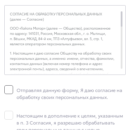
СОГЛАСИЕ НА ОБРАБОТКУ ПЕРСОНАЛЬНЫХ ДАННЫХ
(далее — Согласие)
ООО «Тойота Мотор» (далее — Общество), расположенное
по адресу: 141031, Россия, Московская обл., г. о. Мытищи,
п. Вёшки, МКАД, 84-й км, ТПЗ «Алтуфьево», вл. 5, стр. 1,
является оператором персональных данных.
1. Настоящим я даю согласие Обществу на обработку своих
персональных данных, а именно: имени, отчества, фамилии,
контактных данных (включая номер телефона и адрес
электронной почты), адреса, сведений о впечатлениях,
интересах, предпочтениях к автомобилю(-ям) и товарам/
услугам, IP-адреса, сведений об устройстве, операционной
системы устройства и модели мобильного телефона
Отправляя данную форму, Я даю согласие на
посетителя сайта, уникального идентификатора посетителя
сайта, предпочтительного времени и способа для контакта,
обработку своих персональных данных.
истории контактов.
2. Под обработкой персональных данных понимаются
следующие действия: сбор, запись, систематизация,
Настоящим в дополнение к целям, указанным
накопление, хранение, уточнение (обновление, изменение),
в п. 3 Согласия, я разрешаю обрабатывать
извлечение, использование, передача (предоставление,
свои персональные данные с целью
доступ), блокирование, удаление, уничтожение персональных