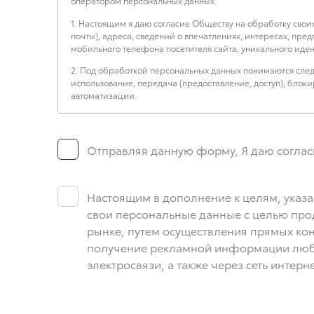
оператором персональных данных.
1. Настоящим я даю согласие Обществу на обработку свои
почты), адреса, сведений о впечатлениях, интересах, пре
мобильного телефона посетителя сайта, уникального иден
2. Под обработкой персональных данных понимаются следу
использование, передача (предоставление, доступ), бло
автоматизации.
3. Целью обработки персональных данных является осуще
4. Я даю согласие на передачу моих персональных данны
Отправляя данную форму, Я даю соглас
5. Данное Согласие действует до момента достижения цели
необходимо для определенной цели, и может запросить, что
моим намерениям.
Настоящим в дополнение к целям, указа
6. Согласие может быть отозвано путем направления письм
свои персональные данные с целью прод
п. Вёшки, МКАД 84-й км, ТПЗ «Алтуфьево», вл. 5, стр. 1.
рынке, путем осуществления прямых кон
получение рекламной информации люб
электросвязи, а также через сеть интерне