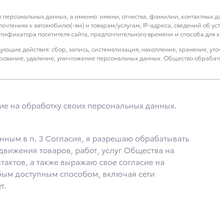
х персональных данных, а именно: имени, отчества, фамилии, контактных 
дпочтениях к автомобилю(-ям) и товарам/услугам, IP-адреса, сведений об 
тификатора посетителя сайта, предпочтительного времени и способа для ко
ющие действия: сбор, запись, систематизация, накопление, хранение, уто
кирование, удаление, уничтожение персональных данных. Общество обраба
ствление взаимодействия Общества с посетителями и пользователями сайта
х третьим лицам, перечень которых размещен на сайте в разделе «Юриди
ие на обработку своих персональных данных.
 обработки, указанной в настоящем Согласии. Я осведомлен, что Общество 
бы я продлил срок действия своего согласия на обработку по истечении 10 
нным в п. 3 Согласия, я разрешаю обрабатывать
енного заявления Обществу заказным почтовым отправлением с описью вложе
вижения товаров, работ, услуг Общества на
тактов, а также выражаю свое согласие на
ым доступным способом, включая сети
т.