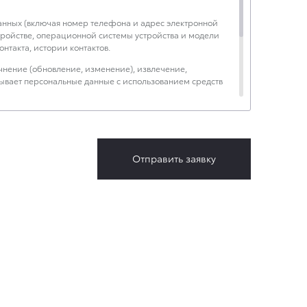
данных (включая номер телефона и адрес электронной
устройстве, операционной системы устройства и модели
нтакта, истории контактов.
чнение (обновление, изменение), извлечение,
тывает персональные данные с использованием средств
.
ческая информация».
Отправить заявку
будет обрабатывать данные только в случае, если это
лет с тем, чтобы гарантировать, что оно соответствует
ния по адресу: 141031, Московская обл., г. о. Мытищи,