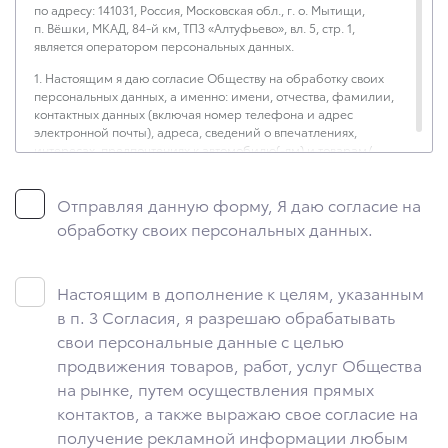
по адресу: 141031, Россия, Московская обл., г. о. Мытищи,
п. Вёшки, МКАД, 84-й км, ТПЗ «Алтуфьево», вл. 5, стр. 1,
является оператором персональных данных.
1. Настоящим я даю согласие Обществу на обработку своих
персональных данных, а именно: имени, отчества, фамилии,
контактных данных (включая номер телефона и адрес
электронной почты), адреса, сведений о впечатлениях,
интересах, предпочтениях к автомобилю(-ям) и товарам/
услугам, IP-адреса, сведений об устройстве, операционной
системы устройства и модели мобильного телефона
Отправляя данную форму, Я даю согласие на
посетителя сайта, уникального идентификатора посетителя
сайта, предпочтительного времени и способа для контакта,
обработку своих персональных данных.
истории контактов.
2. Под обработкой персональных данных понимаются
следующие действия: сбор, запись, систематизация,
Настоящим в дополнение к целям, указанным
накопление, хранение, уточнение (обновление, изменение),
в п. 3 Согласия, я разрешаю обрабатывать
извлечение, использование, передача (предоставление,
свои персональные данные с целью
доступ), блокирование, удаление, уничтожение персональных
данных. Общество обрабатывает персональные данные
продвижения товаров, работ, услуг Общества
с использованием средств автоматизации.
на рынке, путем осуществления прямых
контактов, а также выражаю свое согласие на
3. Целью обработки персональных данных является
осуществление взаимодействия Общества с посетителями
получение рекламной информации любым
и пользователями сайта.