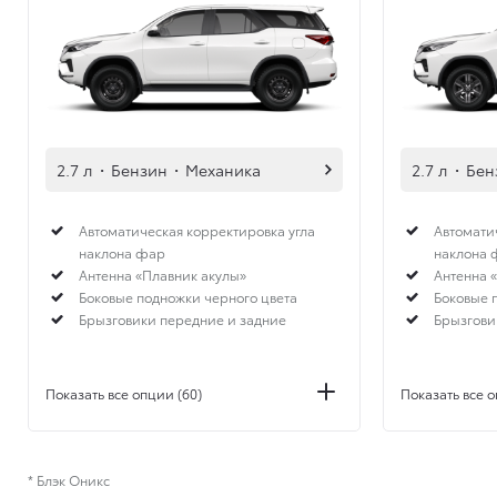
2.7 л
·
Бензин
·
Механика
2.7 л
·
Бен
Автоматическая корректировка угла
Автомати
наклона фар
наклона 
Антенна «Плавник акулы»
Антенна 
Боковые подножки черного цвета
Боковые 
Брызговики передние и задние
Брызгови
Показать все опции (60)
Показать все о
* Блэк Оникс