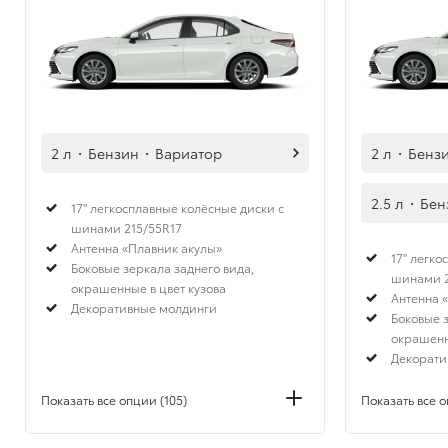
2 л
·
Бензин
·
Вариатор
2 л
·
Бенз
2.5 л
·
Бен
17" легкосплавные колёсные диски с
шинами 215/55R17
Антенна «Плавник акулы»
17" легко
Боковые зеркала заднего вида,
шинами 2
окрашенные в цвет кузова
Антенна 
Декоративные молдинги
Боковые з
окрашенн
Декорати
Показать все опции (105)
Показать все о