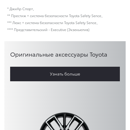
* ДжиАр Спорт
** Престиж + система безопасности Toyota Safety Sence
*** Люкс + система безопасности Toyota Safety Sence
**** Представительский - Executive (Экзекьютив)
Оригинальные аксессуары Toyota
Узнать больше