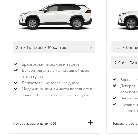
2 л
·
Бензин
·
Механика
2 л
·
Бенз
2.5 л
·
Бен
Брызговики передние и задние
Декоративная планка на задней двери
цвета кузова
Брызгови
Легкосплавные колесные диски
Декорати
Молдинг на нижней части переднего и
серебрис
заднего бампера серебристого цвета
Легкоспл
Молдинг 
заднего 
Показать все опции (66)
Показать все о