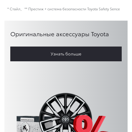
* Стайл
** Престиж + система безопасности Toyota Safety Sence
Оригинальные аксессуары Toyota
Узнать больше