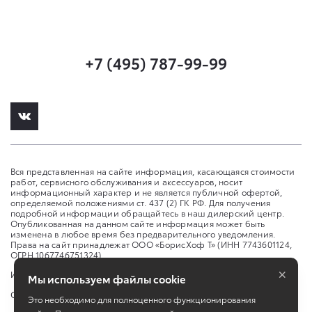
+7 (495) 787-99-99
Вся представленная на сайте информация, касающаяся стоимости
работ, сервисного обслуживания и аксессуаров, носит
информационный характер и не является публичной офертой,
определяемой положениями ст. 437 (2) ГК РФ. Для получения
подробной информации обращайтесь в наш дилерский центр.
Опубликованная на данном сайте информация может быть
изменена в любое время без предварительного уведомления.
Права на сайт принадлежат ООО «БорисХоф Т» (ИНН 7743601124,
ОГРН 1067746751324)
×
Изменить настройку cookies
Мы используем файлы cookie
Сбросить cookie
Это необходимо для полноценного функционирования