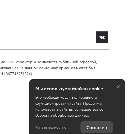
ционный характер и не является публичной офертой,
ликованная на данном сайте информация может быть
Н 1067746751324)
×
Мы используем файлы cookie
Это необходимо для полноценного
функционирования сайта. Продолжая
использовать сайт, вы соглашаетесь со
сбором и обработкой данных.
Работает на технологиях
TradeDealer
Согласен
Читать полностью