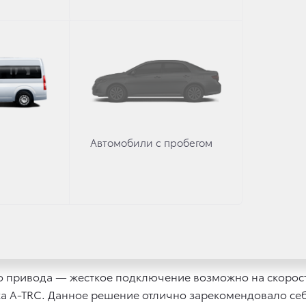
ичны и уже начиная с «Элеганс» включают светодиодны
ийную систему Toyota Touch 2 с 7″ сенсорным дисплеем
одчеркивают 17'' диски с высокопрофильной AT резино
0 рублей клиент дополнительно получит кожаную обивку
 и запуска двигателя без ключа, электропривод двери 
шоссейным рисунком покрышек.
Автомобили с пробегом
ированы к условиям российской зимы. В зимний пакет в
кий отопитель салона, догреватель двигателя, 2 аккум
теклоочистителей, потолочные воздуховоды для задних 
мя рядами сидений. 30 возможных комбинаций салона
льцу максимальную функциональность.
о привода — жесткое подключение возможно на скорос
а A-TRC. Данное решение отлично зарекомендовало се