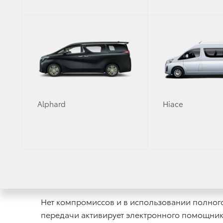
В остальном комплектации практически идент
контроль, 7 подушек безопасности, мультимед
и возможности автомобиля в данной версии п
Доплатив за комплектацию «Престиж» 228 00
водителя, интеллектуальную систему доступа
будет отличаться 18'' колесными дисками с 
Alphard
Hiace
Обе версии Toyota Fortuner полностью адапт
колеса и зеркал, дополнительный электричес
жидкости, обогрев лобового стекла в зоне с
Все
комплектации Toyota Fortuner
оснащены 3-
последнего ряда, гарантируют новому владе
Нет компромиссов и в использовании полног
передачи активирует электронного помощник