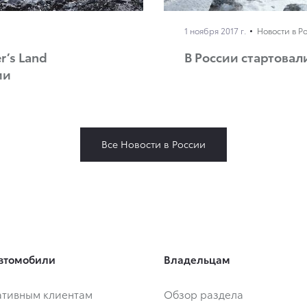
1 ноября 2017 г.
Новости в Р
r’s Land
В России стартовал
ии
Все Новости в России
втомобили
Владельцам
тивным клиентам
Обзор раздела