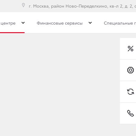
г. Москва, район Ново-Переделкино, кв-л 2, д. 2, с
 центре
Финансовые сервисы
Специальные 
торых автомобилей Toyota 20 мая
Преимущества дилерс
лей Toyota 20 мая
FORTUNER ПРИБЫЛИ В
Toyota C-HR
ритории России стартовали продажи
нового Toyota Fortune