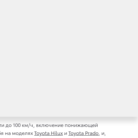
е фары ближнего и дальнего света, климат-
 и камерой заднего вида. Характер
й.
 кресел с электроприводом сиденья
багажного отделения. Внешне автомобиль
ходит подогрев передних сидений, рулевого
улятора, индикатор низкого уровня омывающей
пассажиров.
, в том числе с полным демонтажом
ти до 100 км/ч, включение понижающей
бя на моделях
Toyota Hilux
и
Toyota Prado
, и,