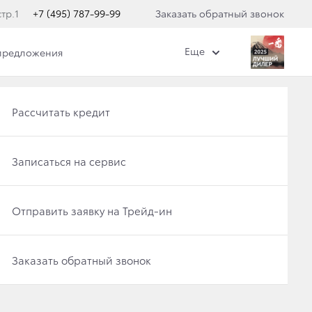
тр.1
+7 (495) 787-99-99
Заказать обратный звонок
Еще
предложения
кого центра
Получить консультацию по кредиту
Новые авто в наличии
Рассчитать кредит
Отправить заявку на Трейд-ин
Записаться на тест-драйв
Записаться на сервис
 ДИЛЕРСКИЕ
Записаться на сервис
Отправить заявку на Трейд-ин
Отправить заявку на Трейд-ин
Заказать обратный звонок
Записаться на сервис
Заказать обратный звонок
r
.
Заказать обратный звонок