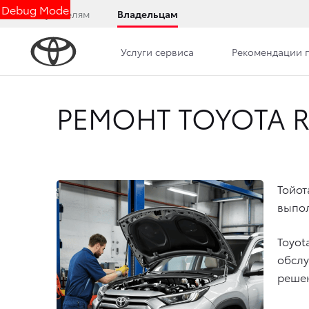
Debug Mode
Покупателям
Владельцам
Услуги сервиса
Рекомендации 
РЕМОНТ TOYOTA 
Тойот
выпол
Toyot
обслу
решен