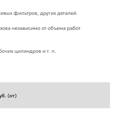
ажевых фильтров, других деталей.
зова независимо от объема работ
рабочих цилиндров
и т. п.
уб. (от)