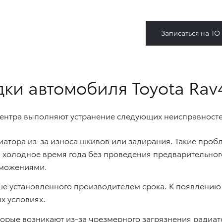
Записаться на ТО
ки автомобиля Toyota Rav
центра выполняют устранение следующих неисправносте
иатора из-за износа шкивов или задирания. Такие пробл
 холодное время года без проведения предварительного
рможениями.
е установленного производителем срока. К появлению
х условиях.
орые возникают из-за чрезмерного загрязнения радиат