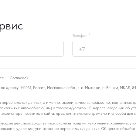
ервис
Телефон
е — Согласие)
дресу: 141031, Россия, Московская обл., г. о. Мытищи, п. Вёшки, МКАД, 84-й 
х персональных данных, а именно: имени, отчества, фамилии, контактных 
дпочтениях к автомобилю(-ям) и товарам/услугам, IP-адреса, сведений об 
тификатора посетителя сайта, предпочтительного времени и способа для ко
ющие действия: сбор, запись, систематизация, накопление, хранение, уто
кирование, удаление, уничтожение персональных данных. Общество обраба