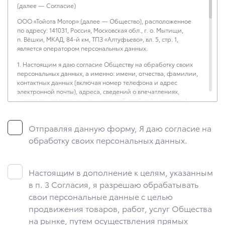
(далее — Согласие)
ООО «Тойота Мотор» (далее — Общество), расположенное
по адресу: 141031, Россия, Московская обл., г. о. Мытищи,
п. Вёшки, МКАД, 84-й км, ТПЗ «Алтуфьево», вл. 5, стр. 1,
является оператором персональных данных.
1. Настоящим я даю согласие Обществу на обработку своих
персональных данных, а именно: имени, отчества, фамилии,
контактных данных (включая номер телефона и адрес
электронной почты), адреса, сведений о впечатлениях,
интересах, предпочтениях к автомобилю(-ям) и товарам/
услугам, IP-адреса, сведений об устройстве, операционной
системы устройства и модели мобильного телефона
Отправляя данную форму, Я даю согласие на
посетителя сайта, уникального идентификатора посетителя
сайта, предпочтительного времени и способа для контакта,
обработку своих персональных данных.
истории контактов.
2. Под обработкой персональных данных понимаются
следующие действия: сбор, запись, систематизация,
Настоящим в дополнение к целям, указанным
накопление, хранение, уточнение (обновление, изменение),
в п. 3 Согласия, я разрешаю обрабатывать
извлечение, использование, передача (предоставление,
свои персональные данные с целью
доступ), блокирование, удаление, уничтожение персональных
данных. Общество обрабатывает персональные данные
продвижения товаров, работ, услуг Общества
с использованием средств автоматизации.
на рынке, путем осуществления прямых