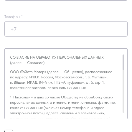
Телефон
СОГЛАСИЕ НА ОБРАБОТКУ ПЕРСОНАЛЬНЫХ ДАННЫХ
(далее — Согласие)
ООО «Тойота Мотор» (далее — Общество), расположенное
по адресу: 141031, Россия, Московская обл., г. о. Мытищи,
п. Вёшки, МКАД, 84-й км, ТПЗ «Алтуфьево», вл. 5, стр. 1,
является оператором персональных данных.
1. Настоящим я даю согласие Обществу на обработку своих
персональных данных, а именно: имени, отчества, фамилии,
контактных данных (включая номер телефона и адрес
электронной почты), адреса, сведений о впечатлениях,
интересах, предпочтениях к автомобилю(-ям) и товарам/
услугам, IP-адреса, сведений об устройстве, операционной
системы устройства и модели мобильного телефона