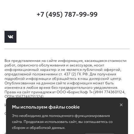
+7 (495) 787-99-99
Вся представленная на сайте информация, касающаяся стоимости
работ, сервисного обслуживания и аксессуаров, носит
информационный характер и не является публичной офертой,
определяемой положениями ст. 437 (2) ГК РФ. Для получения
подробной информации обращайтесь в наш дилерский центр.
Опубликованная на данном сайте информация может быть
изменена в любое время без предварительного уведомления.
Права на сайт принадлежат ООО «БорисХоф Т» (ИНН 7743601124,
ОГРН 1067746751324)
×
Изменить настройку cookies
Мы используем файлы cookie
Сбросить cookie
Это необходимо для полноценного функционирования
сайта. Продолжая использовать сайт, вы соглашаетесь со
сбором и обработкой данных.
©
2026
ООО "БорисХоф Т"