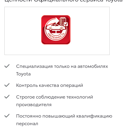
что оно соответствует моим намерениям.
6. Согласие может быть отозвано путем направления
письменного заявления Обществу заказным почтовым
отправлением с описью вложения по адресу: 141031,
Московская обл., г. о. Мытищи, п. Вёшки, МКАД 84-й км,
ТПЗ «Алтуфьево», вл. 5, стр. 1.
Специализация только на автомобилях
Toyota
Контроль качества операций
Строгое соблюдение технологий
производителя
Постоянно повышающий квалификацию
персонал