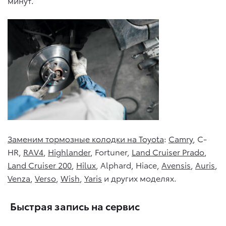
минут.
Заменим тормозные колодки на Toyota
:
Camry
, C-
HR,
RAV4
,
Highlander
, Fortuner,
Land Cruiser Prado
,
Land Cruiser 200
,
Hilux
, Alphard, Hiace,
Avensis
,
Auris
,
Venza
,
Verso
,
Wish
,
Yaris
и других моделях.
Быстрая запись на сервис