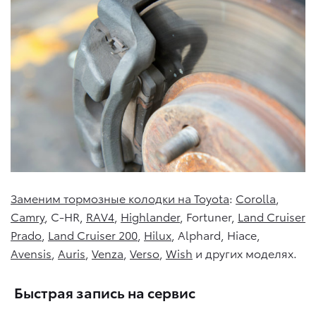
Заменим тормозные колодки на Toyota
:
Corolla
,
Camry
, C-HR,
RAV4
,
Highlander
, Fortuner,
Land Cruiser
Prado
,
Land Cruiser 200
,
Hilux
, Alphard, Hiace,
Avensis
,
Auris
,
Venza
,
Verso
,
Wish
и других моделях.
Быстрая запись на сервис