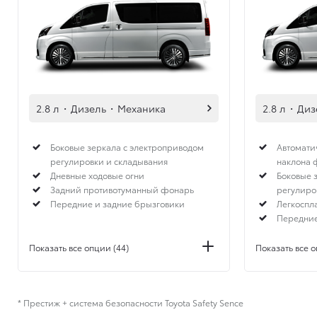
2.8 л
·
Дизель
·
Механика
2.8 л
·
Диз
Боковые зеркала с электроприводом
Автомати
регулировки и складывания
наклона 
Дневные ходовые огни
Боковые 
Задний противотуманный фонарь
регулиро
Передние и задние брызговики
Легкоспл
Передние
Показать все опции (44)
Показать все о
* Престиж + система безопасности Toyota Safety Sence