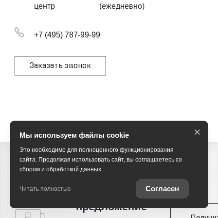
центр
(ежедневно)
+7 (495) 787-99-99
Заказать звонок
×
Мы используем файлы cookie
Это необходимо для полноценного функционирования
сайта. Продолжая использовать сайт, вы соглашаетесь со
сбором и обработкой данных.
Получитe
Согласен
Читать полностью
выгодное
предложение
Получи