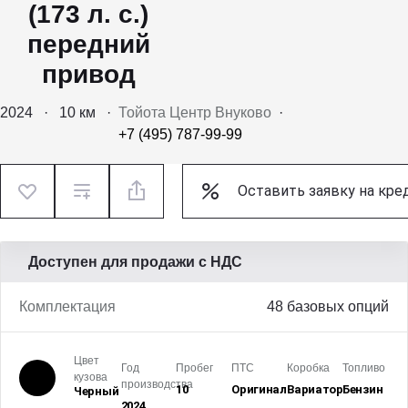
(173 л. с.)
передний
привод
2024
·
10 км
·
Тойота Центр Внуково
·
+7 (495) 787-99-99
Оставить заявку на кре
Доступен для продажи с НДС
Комплектация
48 базовых опций
Цвет
Год
Пробег
ПТС
Коробка
Топливо
кузова
производства
10
Оригинал
Вариатор
Бензин
Черный
2024