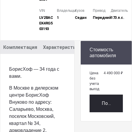
VIN
Владельцы
Кузов
Привод
Двигатель
LV2BAC
1
Седан
Передний
173 л.с.
EK4RG5
03193
Комплектация
Характеристики
Описание
Стоимость
автомобиля
БорисХоф — 34 года с
Цена
4 490 000 ₽
вами.
без
учета
В Москве в дилерском
выгод
центре БорисХоф
Внуково по адресу:
Получить пр
Саларьево, Москва,
поселок Московский,
квартал № 34,
домовладение 2,