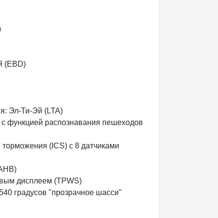
)
й (EBD)
: Эл-Ти-Эй (LTA)
 с функцией распознавания пешеходов
торможения (ICS) с 8 датчиками
(AHB)
овым дисплеем (TPWS)
 540 градусов "прозрачное шасси"