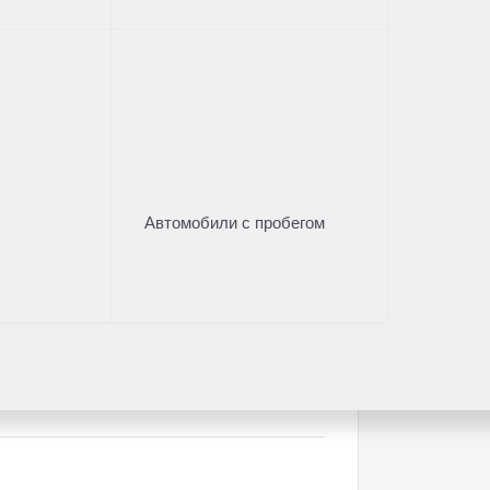
полнительные финансовые продукты? В
м ЕАЭС, РФ;
ного оборудования.
Автомобили с пробегом
 из старейших автодилеров страны.
ным опытом в автомобильном бизнесе,
ейп. Неоднократно становилась
других значимых официальных