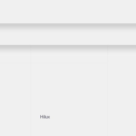
Fortuner
ва
Пробег
ПТС
10
Оригинал
Владельцы
Кузов
059566
1
Внедорож­ник
и
Описание
Стоимос
Цена без уч
Hilux
ресу: Саларьево, Москва, поселок
: