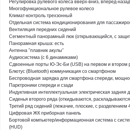
Регулировка рулевого колеса вверх-вниз, вперед-назад
Многофункциональное рулевое колесо
Климат-контроль трехзонный
Отдельная система кондиционирования для пассажиров
Вентиляция передних сидений
Сегментный панорамный люк (открывающийся, с защит
Панорамная крыша: есть
Антенна "плавник акулы"
Аудиосистема (с 6 динамиками)
Сдвоенные порты Ю-Эс-Би (USB) на первом и втором 
Блютус (Bluetooth) коммуникация со смартфоном
Беспроводная зарядка для смартфона спереди, мощнос
Парктроники спереди и сзади
Индуктивная интеллектуальная электрическая задняя 
Сиденья второго ряда (откидываются, раскладываются,
Третий ряд сидений (лежачие, плоские, с разделением 4
Цифровая ЖК приборная панель
Бортовой компьютер/информационная система с систе
(HUD)