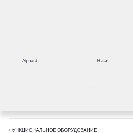
Цена без сюрпризов! Зачем вам переплачивать за до
БорисХоф их нет.
Роскошные автомобили в наличии;
Надежные таможенные документы по тарифным сетка
Цена за наличный расчет;
Гарантия технической и юридической чистоты;
Возможность покупки в Трейд-ин, кредит и лизинг;
Возможность установки функционального дополнитель
Alphard
Hiace
Дилерский центр входит в состав ГК БорисХоф, одного
ГК БорисХоф владеет более, чем 30-тилетним эксперт
в том числе, в составе международной компании Инчк
победителем национальной премии Автодилер года и 
рейтингов.
ФУНКЦИОНАЛЬНОЕ ОБОРУДОВАНИЕ