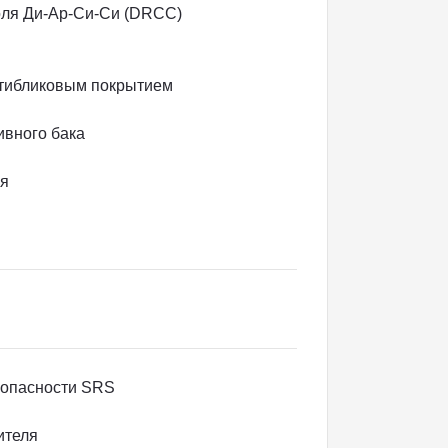
оля Ди-Ар-Си-Си (DRCC)
нтибликовым покрытием
ивного бака
ия
зопасности SRS
ителя