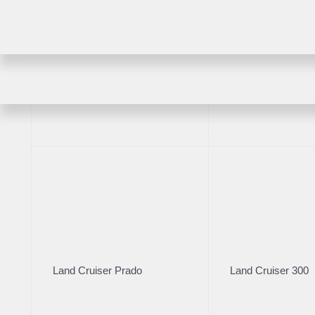
Комплектация
RAV4
Highlander
Год производст
Цвет кузова
2026
Черный
VIN
LV4EU76A8TG
Комплектация
Характеристик
БорисХоф - 34 года с вами.
Land Cruiser Prado
Land Cruiser 300
В Москве в дилерском центре БорисХоф Внуково по ад
Московский, квартал № 34, домовладение 2, строение 1