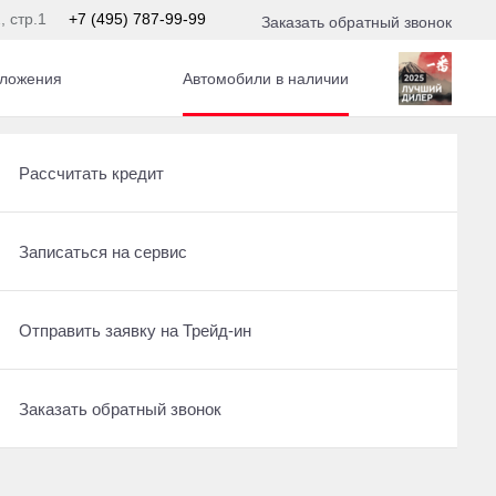
, стр.1
+7 (495) 787-99-99
Заказать обратный звонок
ложения
Автомобили в наличии
с. АКПП
Получить консультацию по кредиту
Новые авто в наличии
Рассчитать кредит
Ещё 8 фото
5 500 000 ₽
Отправить заявку на Трейд-ин
Записаться на тест-драйв
Записаться на сервис
Получить предложение
248
Записаться на сервис
Отправить заявку на Трейд-ин
Отправить заявку на Трейд-ин
Заказать обратный звонок
Записаться на сервис
Заказать обратный звонок
Оставить заявку на кредит
Заказать обратный звонок