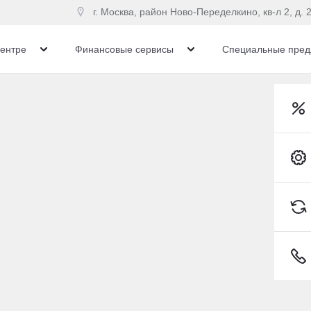
г. Москва, район Ново-Переделкино, кв-л 2, д. 2
центре
Финансовые сервисы
Специальные пред
nder
Toyota Highlander Внедорожник Бензин 2,0 л 248 л.
илей Toyota 20 мая
 suv Бензин 2.0 АКПП (
Toyota C-HR
9