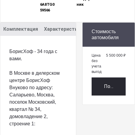
6A8TG0
ник
59566
Комплектация
Характеристики
Описание
Стоимость
автомобиля
БорисХоф - 34 года с
Цена
5 500 000 ₽
вами.
без
учета
выгод
В Москве в дилерском
центре БорисХоф
Получить пр
Внуково по адресу:
Саларьево, Москва,
поселок Московский,
квартал № 34,
домовладение 2,
строение 1: