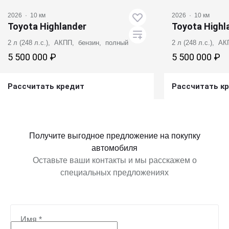
2026
·
10 км
2026
·
10 км
Toyota Highlander
Toyota Highl
2 л (248 л.с.), АКПП, бензин, полный
2 л (248 л.с.), А
5 500 000 ₽
5 500 000 ₽
Рассчитать кредит
Рассчитать к
Получить предложение
Получит
Получите выгодное предложение на покупку
автомобиля
Оставьте ваши контакты и мы расскажем о
специальных предложениях
Имя
*