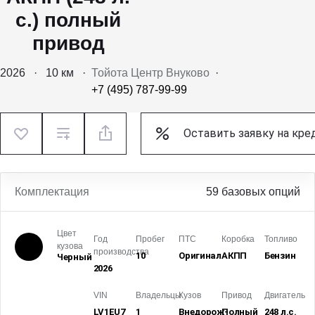
с.) полный
привод
2026
·
10 км
·
Тойота Центр Внуково
·
+7 (495) 787-99-99
Оставить заявку на кре
Комплектация
59 базовых опций
Цвет
Год
Пробег
ПТС
Коробка
Топливо
кузова
производства
10
Оригинал
АКПП
Бензин
Черный
2026
VIN
Владельцы
Кузов
Привод
Двигатель
LV1EU7
1
Внедорож­
Полный
248 л.с.