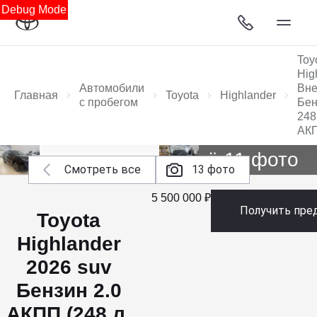
Debug Mode
Toy
Hig
Автомобили
Вне
Главная
Toyota
Highlander
с пробегом
Бен
248 
АК
Ещё 11 фото
Смотреть все
13 фото
5 500 000 ₽
Получить пре
Toyota
Highlander
2026 suv
Бензин 2.0
АКПП (248 л.