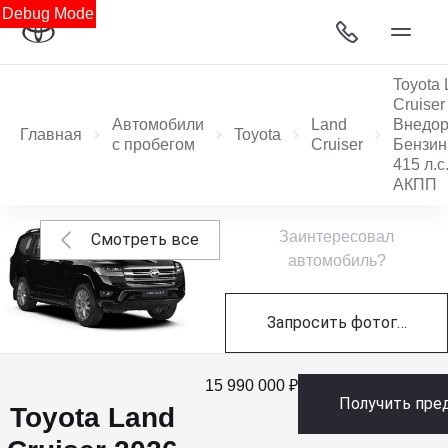
Debug Mode
Toyota
Cruiser
Автомобили
Land
Внедо
Главная
Toyota
с пробегом
Cruiser
Бензин 
415 л.с
АКПП
Заинтересовал
Смотреть все
автомобиль?
Запросить фотографии
15 990 000 ₽
Получить пре
Toyota Land