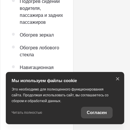
Подогрев сидений
водителя,
пассажира и задних
пассажиров
Обогрев зеркал
Обогрев лобового
стекла
Навигационная
система
×
Мы используем файлы cookie
USB
Это необходимо для полноценного функционирования
сайта. Продолжая использовать сайт, вы соглашаетесь со
Bluetooth
сбором и обработкой данных.
Согласен
Проекционный
Читать полностью
дисплей