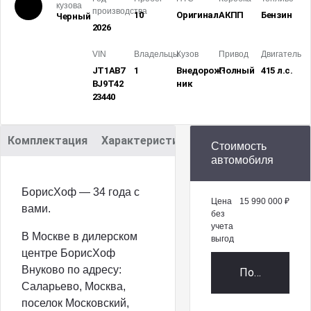
кузова
производства
10
Оригинал
АКПП
Бензин
Черный
2026
VIN
Владельцы
Кузов
Привод
Двигатель
JT1AB7
1
Внедорож­
Полный
415 л.с.
BJ9T42
ник
23440
Комплектация
Характеристики
Описание
Стоимость
автомобиля
БорисХоф — 34 года с
Цена
15 990 000 ₽
вами.
без
учета
В Москве в дилерском
выгод
центре БорисХоф
Внуково по адресу:
Получить пр
Саларьево, Москва,
поселок Московский,