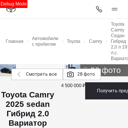
Debug Mode
Toyota
Camry
Седан
Автомобили
Главная
Toyota
Camry
Гибрид
с пробегом
2,0 л 19
л.с.
Вариат
Ещё 26 фото
Смотреть все
28 фото
4 500 000 ₽
Получить пре
Toyota Camry
2025 sedan
Гибрид 2.0
Вариатор