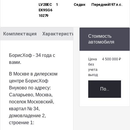
LV2BEC
1
Седан
Передний
197 л.с.
EK9SG6
10279
Комплектация
Характеристики
Описание
Стоимость
автомобиля
БорисХоф - 34 года с
Цена
4 500 000 ₽
вами.
без
учета
В Москве в дилерском
выгод
центре БорисХоф
Внуково по адресу:
Получить пр
Саларьево, Москва,
поселок Московский,
квартал № 34,
домовладение 2,
строение 1: