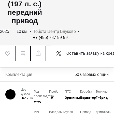
(197 л. с.)
передний
привод
2025
·
10 км
·
Тойота Центр Внуково
·
+7 (495) 787-99-99
Оставить заявку на кре
Комплектация
50 базовых опций
Цвет
Год
Пробег
ПТС
Коробка
Топливо
кузова
производства
10
Оригинал
Вариатор
Гибрид
Черный
2025
VIN
Владельцы
Кузов
Привод
Двигатель