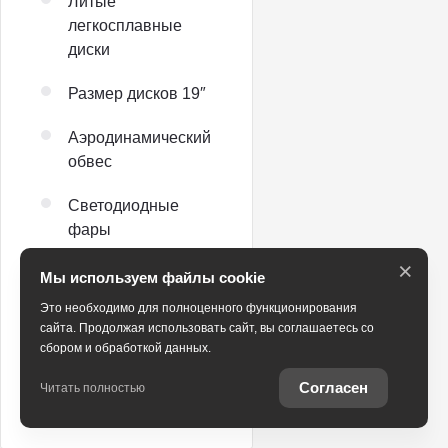
Литые
легкосплавные
диски
Размер дисков 19″
Аэродинамический
обвес
Светодиодные
фары
×
Адаптивные фары
Мы используем файлы cookie
Это необходимо для полноценного функционирования
Огни дневного хода
сайта. Продолжая использовать сайт, вы соглашаетесь со
сбором и обработкой данных.
Автоматический
корректор фар
Согласен
Читать полностью