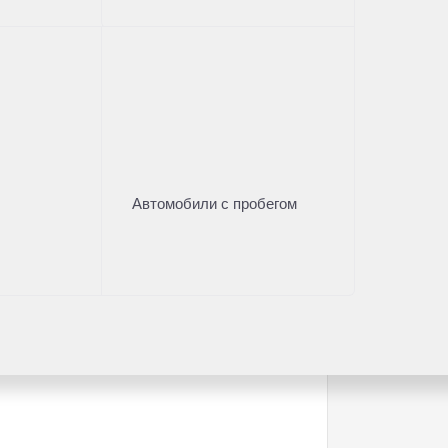
полнительные финансовые продукты? В
м ЕАЭС, РФ;
ного оборудования.
Автомобили с пробегом
 из старейших автодилеров страны.
 опытом в автомобильном бизнесе, в
. Неоднократно становилась
и других значимых официальных