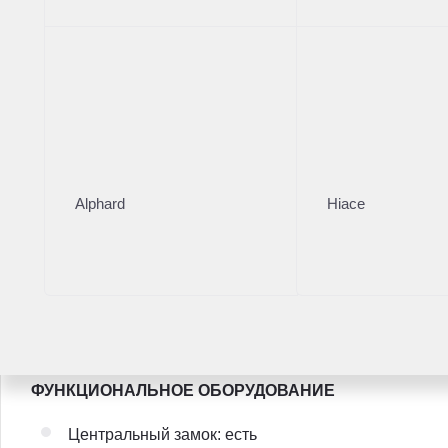
Цена без сюрпризов! Зачем вам переплачивать за до
БорисХоф их нет.
Роскошные автомобили в наличии;
Надежные таможенные документы по тарифным сетка
Цена за наличный расчет;
Гарантия технической и юридической чистоты;
Возможность покупки в Трейд-ин, кредит и лизинг;
Возможность установки функционального дополнитель
Alphard
Hiace
Дилерский центр входит в состав ГК БорисХоф, одного
ГК БорисХоф владеет более чем 30-летним экспертным
том числе в составе международной компании Инчкейп
победителем национальной премии «Автодилер года» 
рейтингов.
ФУНКЦИОНАЛЬНОЕ ОБОРУДОВАНИЕ
Центральный замок: есть