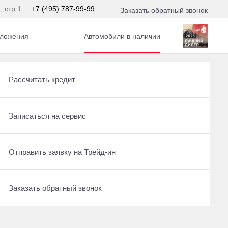
, стр.1
+7 (495) 787-99-99
Заказать обратный звонок
ложения
Автомобили в наличии
р
Получить консультацию по кредиту
Новые авто в наличии
Рассчитать кредит
Ещё 7 фото
4 400 000 ₽
Отправить заявку на Трейд-ин
Записаться на тест-драйв
Записаться на сервис
Получить предложение
1 л.
Записаться на сервис
Отправить заявку на Трейд-ин
Отправить заявку на Трейд-ин
Заказать обратный звонок
Записаться на сервис
Заказать обратный звонок
Оставить заявку на кредит
Заказать обратный звонок