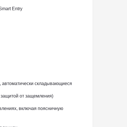
mart Entry
м, автоматически складывающиеся
 защитой от защемления)
влениях, включая поясничную