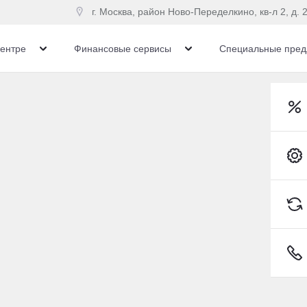
г. Москва, район Ново-Переделкино, кв-л 2, д. 2
центре
Финансовые сервисы
Специальные пред
Toyota RAV4 Внедорожник Бензин 2,0 л 171 л.с. Вариато
илей Toyota 20 мая
ензин 2.0 Вариатор (17
Toyota C-HR
9