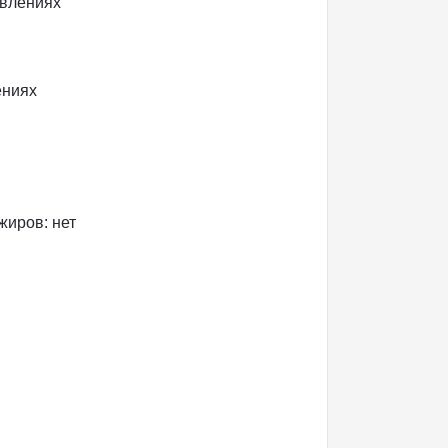
авлениях
ениях
жиров: нет