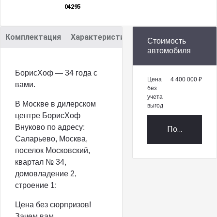
04295
Комплектация
Характеристики
Описание
Стоимость
автомобиля
БорисХоф — 34 года с
Цена
4 400 000 ₽
вами.
без
учета
В Москве в дилерском
выгод
центре БорисХоф
Внуково по адресу:
Получить пр
Саларьево, Москва,
поселок Московский,
квартал № 34,
домовладение 2,
строение 1:
Цена без сюрпризов!
Зачем вам