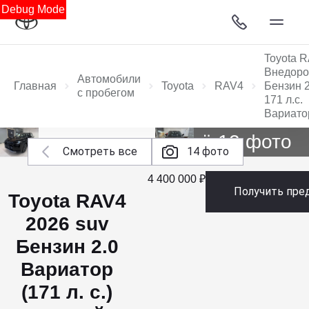
Debug Mode
Toyota 
Внедоро
Автомобили
Главная
Toyota
RAV4
Бензин 2
с пробегом
171 л.с.
Вариато
Ещё 12 фото
Смотреть все
14 фото
4 400 000 ₽
Получить пре
Toyota RAV4
2026 suv
Бензин 2.0
Вариатор
(171 л. с.)