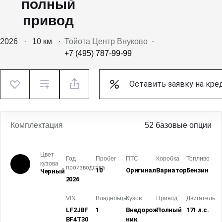
полный
привод
2026
·
10 км
·
Тойота Центр Внуково
·
+7 (495) 787-99-99
Оставить заявку на кре
Комплектация
52 базовые опции
Цвет
Год
Пробег
ПТС
Коробка
Топливо
кузова
производства
10
Оригинал
Вариатор
Бензин
Черный
2026
VIN
Владельцы
Кузов
Привод
Двигатель
LF2JBF
1
Внедорож­
Полный
171 л.с.
BF4T30
ник