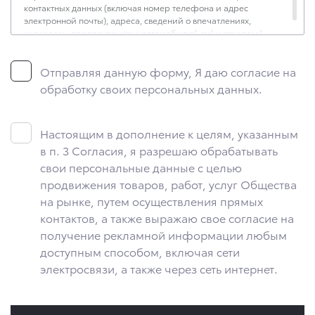
контактных данных (включая номер телефона и адрес
электронной почты), адреса, сведений о впечатлениях,
интересах, предпочтениях к автомобилю(-ям) и товарам/
услугам, IP-адреса, сведений об устройстве, операционной
системы устройства и модели мобильного телефона
Отправляя данную форму, Я даю согласие на
посетителя сайта, уникального идентификатора посетителя
сайта, предпочтительного времени и способа для контакта,
обработку своих персональных данных.
истории контактов.
2. Под обработкой персональных данных понимаются
следующие действия: сбор, запись, систематизация,
Настоящим в дополнение к целям, указанным
накопление, хранение, уточнение (обновление, изменение),
в п. 3 Согласия, я разрешаю обрабатывать
извлечение, использование, передача (предоставление,
свои персональные данные с целью
доступ), блокирование, удаление, уничтожение персональных
данных. Общество обрабатывает персональные данные
продвижения товаров, работ, услуг Общества
с использованием средств автоматизации.
на рынке, путем осуществления прямых
контактов, а также выражаю свое согласие на
3. Целью обработки персональных данных является
осуществление взаимодействия Общества с посетителями
получение рекламной информации любым
и пользователями сайта.
доступным способом, включая сети
4. Я даю согласие на передачу моих персональных данных
электросвязи, а также через сеть интернет.
третьим лицам, перечень которых размещен на сайте
в разделе «Юридическая информация».
5. Данное Согласие действует до момента достижения цели