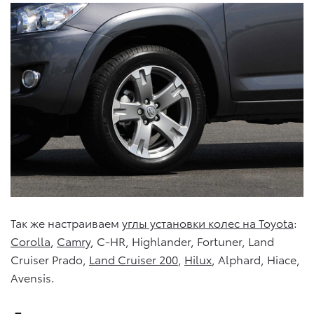
Так же настраиваем
углы установки колес на Toyota
:
Corolla
,
Camry
, C-HR, Highlander, Fortuner, Land
Cruiser Prado,
Land Cruiser 200
,
Hilux
, Alphard, Hiace,
Avensis.