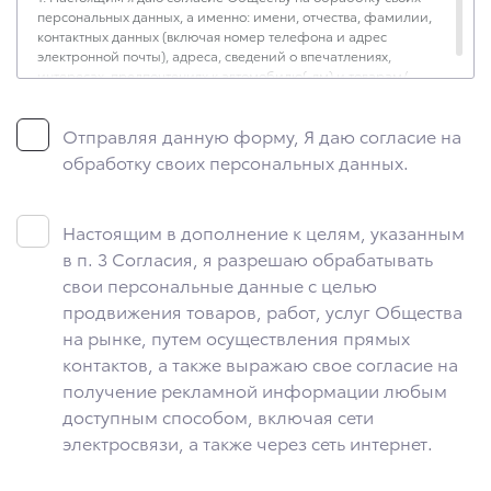
персональных данных, а именно: имени, отчества, фамилии,
контактных данных (включая номер телефона и адрес
электронной почты), адреса, сведений о впечатлениях,
интересах, предпочтениях к автомобилю(-ям) и товарам/
услугам, IP-адреса, сведений об устройстве, операционной
системы устройства и модели мобильного телефона
Отправляя данную форму, Я даю согласие на
посетителя сайта, уникального идентификатора посетителя
сайта, предпочтительного времени и способа для контакта,
обработку своих персональных данных.
истории контактов.
2. Под обработкой персональных данных понимаются
следующие действия: сбор, запись, систематизация,
Настоящим в дополнение к целям, указанным
накопление, хранение, уточнение (обновление, изменение),
в п. 3 Согласия, я разрешаю обрабатывать
извлечение, использование, передача (предоставление,
свои персональные данные с целью
доступ), блокирование, удаление, уничтожение персональных
данных. Общество обрабатывает персональные данные
продвижения товаров, работ, услуг Общества
с использованием средств автоматизации.
на рынке, путем осуществления прямых
контактов, а также выражаю свое согласие на
3. Целью обработки персональных данных является
осуществление взаимодействия Общества с посетителями
получение рекламной информации любым
и пользователями сайта.
доступным способом, включая сети
4. Я даю согласие на передачу моих персональных данных
электросвязи, а также через сеть интернет.
третьим лицам, перечень которых размещен на сайте
в разделе «Юридическая информация».