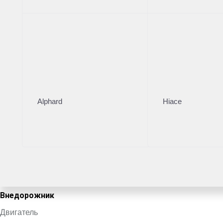
15 990 000 ₽
Тойота Центр Внуково
·
+7 (495) 787-99-99
Поделиться
Комплектация
Alphard
Hiace
Цвет кузова
Черный
VIN
JT2AB7BJ9T4223440
Кузов
Внедорожник
Двигатель