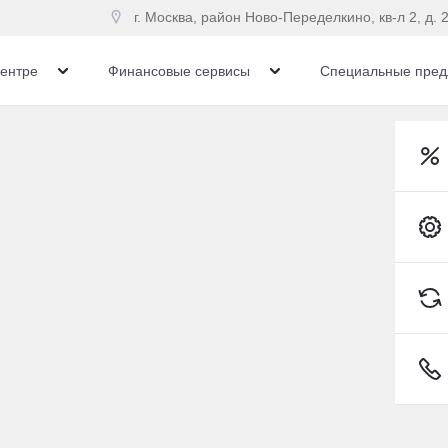
г. Москва, район Ново-Переделкино, кв-л 2, д. 2
центре
Финансовые сервисы
Специальные пред
ruiser
Toyota Land Cruiser Внедорожник Бензин 3,4 л 415
илей Toyota 20 мая
Toyota C-HR