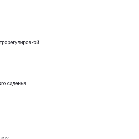
ктрорегулировкой
»
ого сиденья
лету