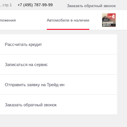
, стр.1
+7 (495) 787-99-99
Заказать обратный звонок
ложения
Автомобили в наличии
 л.с. АКПП
Получить консультацию по кредиту
Новые авто в наличии
Рассчитать кредит
Отправить заявку на Трейд-ин
Записаться на тест-драйв
Записаться на сервис
Записаться на сервис
Отправить заявку на Трейд-ин
Отправить заявку на Трейд-ин
Заказать обратный звонок
Записаться на сервис
Заказать обратный звонок
Заказать обратный звонок