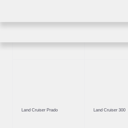
RAV4
Highlander
2026
·
10 км
Toyota Land Cruiser 2
Land Cruiser Prado
Land Cruiser 300
привод