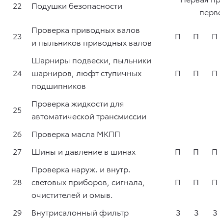
22
Подушки безопасности
перв
Проверка приводных валов
23
П
П
П
и пыльников приводных валов
Шарниры подвески, пыльники
24
шарниров, люфт ступичных
П
П
П
подшипников
Проверка жидкости для
25
автоматической трансмиссии
26
Проверка масла МКПП
27
Шины и давление в шинах
П
П
П
Проверка наруж. и внутр.
28
световых приборов, сигнала,
П
П
П
очистителей и омыв.
29
Внутрисалонный фильтр
З
З
З