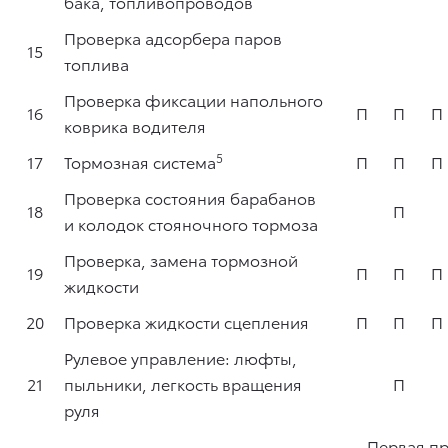
бака, топливопроводов
Проверка адсорбера паров
15
топлива
Проверка фиксации напольного
16
П
П
П
коврика водителя
5
17
Тормозная система
П
П
П
Проверка состояния барабанов
18
П
и колодок стояночного тормоза
Проверка, замена тормозной
19
П
П
П
жидкости
20
Проверка жидкости сцепления
П
П
П
Рулевое управление: люфты,
21
пыльники, легкость вращения
П
руля
Первая пр