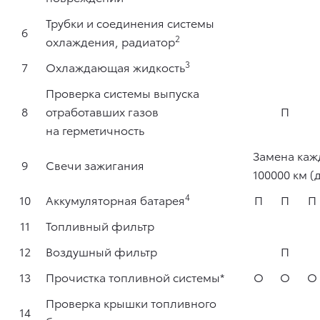
Трубки и соединения системы
6
2
охлаждения, радиатор
3
7
Охлаждающая жидкость
Проверка системы выпуска
8
отработавших газов
П
на герметичность
Замена кажд
9
Свечи зажигания
100000 км (
4
10
Аккумуляторная батарея
П
П
П
11
Топливный фильтр
12
Воздушный фильтр
П
13
Прочистка топливной системы*
О
О
О
Проверка крышки топливного
14