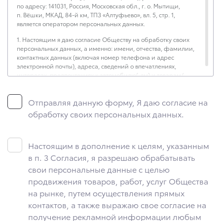
по адресу: 141031, Россия, Московская обл., г. о. Мытищи,
п. Вёшки, МКАД, 84-й км, ТПЗ «Алтуфьево», вл. 5, стр. 1,
является оператором персональных данных.
1. Настоящим я даю согласие Обществу на обработку своих
персональных данных, а именно: имени, отчества, фамилии,
контактных данных (включая номер телефона и адрес
электронной почты), адреса, сведений о впечатлениях,
интересах, предпочтениях к автомобилю(-ям) и товарам/
услугам, IP-адреса, сведений об устройстве, операционной
системы устройства и модели мобильного телефона
Отправляя данную форму, Я даю согласие на
посетителя сайта, уникального идентификатора посетителя
сайта, предпочтительного времени и способа для контакта,
обработку своих персональных данных.
истории контактов.
2. Под обработкой персональных данных понимаются
следующие действия: сбор, запись, систематизация,
Настоящим в дополнение к целям, указанным
накопление, хранение, уточнение (обновление, изменение),
в п. 3 Согласия, я разрешаю обрабатывать
извлечение, использование, передача (предоставление,
свои персональные данные с целью
доступ), блокирование, удаление, уничтожение персональных
данных. Общество обрабатывает персональные данные
продвижения товаров, работ, услуг Общества
с использованием средств автоматизации.
на рынке, путем осуществления прямых
контактов, а также выражаю свое согласие на
3. Целью обработки персональных данных является
осуществление взаимодействия Общества с посетителями
получение рекламной информации любым