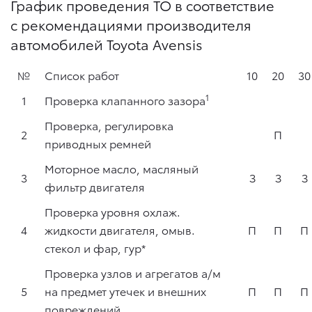
График проведения ТО в соответствие
с рекомендациями производителя
автомобилей Toyota Avensis
№
Список работ
10
20
30
1
1
Проверка клапанного зазора
Проверка, регулировка
2
П
приводных ремней
Моторное масло, масляный
3
З
З
З
фильтр двигателя
Проверка уровня охлаж.
4
жидкости двигателя, омыв.
П
П
П
стекол и фар, гур*
Проверка узлов и агрегатов а/м
5
на предмет утечек и внешних
П
П
П
повреждений